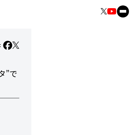
：
タ”で