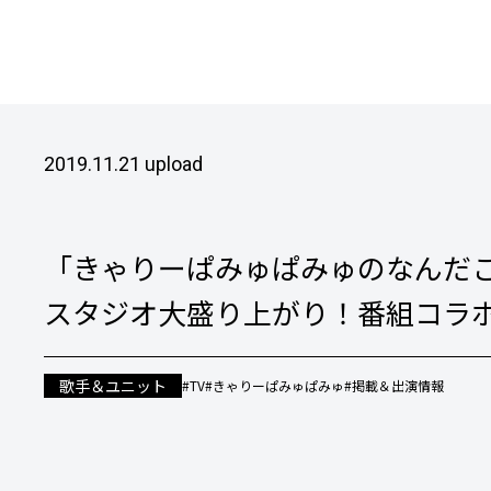
2019.11.21 upload
「きゃりーぱみゅぱみゅのなんだこ
スタジオ大盛り上がり！番組コラ
歌手＆ユニット
#TV
#きゃりーぱみゅぱみゅ
#掲載＆出演情報