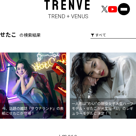
TRENVE
TREND + VENUS
せたこ
の検索結果
一人称は“わい”の現役女子大生ハーフ
今、話題の雑誌『サウナランド』の表
モデル・せたこが光文社「JJ」のレギ
紙にせたこが登場！
ュラーモデルに決定！！